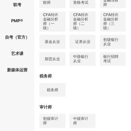
金融理财
财师
资格考试
软考
师
CFA特许
CFA特许
CFA特许
金融分析
金融分析
金融分析
PMP®
师（一
师（二
师（三
级）
级）
级）
自考（官方）
初级银行
基金从业
证券从业
从业
艺术课
中级银行
银行招聘
期货从业
从业
考试
新媒体运营
税务师
税务师
审计师
初级审计
中级审计
师
师